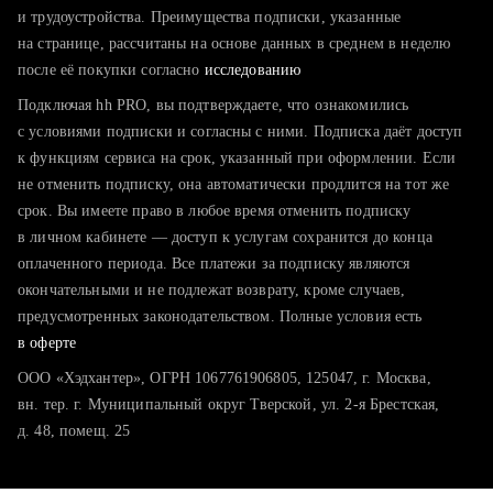
тратите много времени на поиск и вручную поднимаете
и трудоустройства. Преимущества подписки, указанные
резюме
на странице, рассчитаны на основе данных в среднем в неделю
после её покупки согласно
хотите сравнить себя с конкурентами и оценить шансы
исследованию
Подключая hh PRO, вы подтверждаете, что ознакомились
с условиями подписки и согласны с ними. Подписка даёт доступ
к функциям сервиса на срок, указанный при оформлении. Если
не отменить подписку, она автоматически продлится на тот же
срок. Вы имеете право в любое время отменить подписку
в личном кабинете — доступ к услугам сохранится до конца
оплаченного периода. Все платежи за подписку являются
окончательными и не подлежат возврату, кроме случаев,
предусмотренных законодательством. Полные условия есть
в оферте
ООО «Хэдхантер», ОГРН 1067761906805, 125047, г. Москва,
вн. тер. г. Муниципальный округ Тверской, ул. 2-я Брестская,
д. 48, помещ. 25