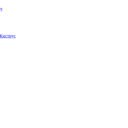
Киструс