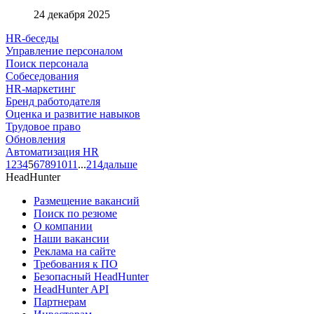
24 декабря 2025
HR-беседы
Управление персоналом
Поиск персонала
Собеседования
HR-маркетинг
Бренд работодателя
Оценка и развитие навыков
Трудовое право
Обновления
Автоматизация HR
1
2
3
4
5
6
7
8
9
10
11
...
214
дальше
HeadHunter
Размещение вакансий
Поиск по резюме
О компании
Наши вакансии
Реклама на сайте
Требования к ПО
Безопасный HeadHunter
HeadHunter API
Партнерам