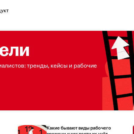
укт
ели
иалистов: тренды, кейсы и рабочие
Какие бывают виды рабочего