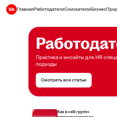
Главная
Работодатели
Соискатели
Бизнес
Прод
Работодат
Практика и инсайты для HR-спец
подходы
Смотреть все статьи
Как в «эВ-групп»