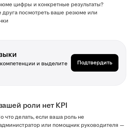
езюме цифры и конкретные результаты?
е друга посмотреть ваше резюме или
нки
выки
Подтвердить
 компетенции и выделите
вашей роли нет KPI
 что делать, если ваша роль не
 администратор или помощник руководителя —