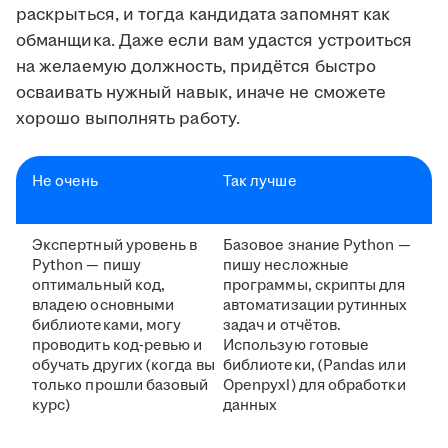
раскрыться, и тогда кандидата запомнят как
обманщика. Даже если вам удастся устроиться
на желаемую должность, придётся быстро
осваивать нужный навык, иначе не сможете
хорошо выполнять работу.
Не очень
Так лучше
Экспертный уровень в
Базовое знание Python —
Python — пишу
пишу несложные
оптимальный код,
программы, скрипты для
владею основными
автоматизации рутинных
библиотеками, могу
задач и отчётов.
проводить код-ревью и
Использую готовые
обучать других (когда вы
библиотеки, (Pandas или
только прошли базовый
Openpyxl) для обработки
курс)
данных