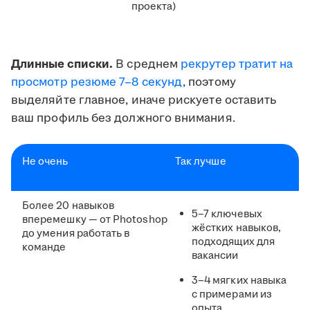
проекта)
Длинные списки.
В среднем
рекрутер тратит на
просмотр резюме 7–8 секунд
, поэтому
выделяйте главное, иначе рискуете оставить
ваш профиль без должного внимания.
Не очень
Так лучше
Более 20 навыков
5–7 ключевых
вперемешку — от Photoshop
жёстких навыков,
до умения работать в
подходящих для
команде
вакансии
3–4 мягких навыка
с примерами из
опыта