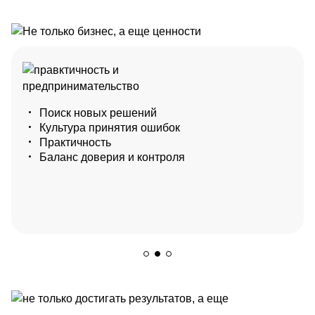
Внимание к заказчику
Человечность
Комплексный подход
Поиск новых решений
Открытая обратная связь
Экспертиза
Культура принятия ошибок
Экологичность
Внутренняя клиентоориентированность
Практичность
Команда
Баланс доверия и контроля