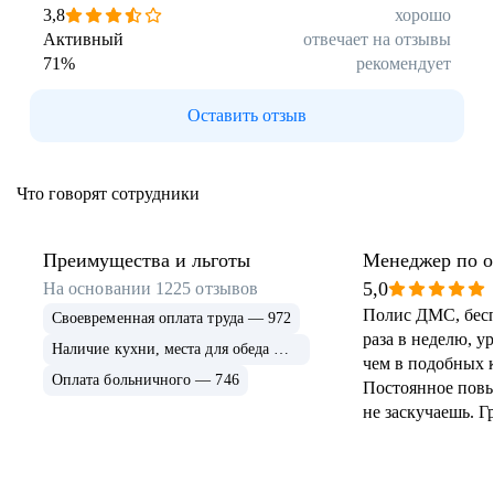
3,8
хорошо
Активный
отвечает на отзывы
71
%
рекомендует
Оставить отзыв
Что говорят сотрудники
Преимущества и льготы
Менеджер по 
продажам
5,0
На основании
1225
отзывов
Полис ДМС, бесп
Своевременная оплата труда — 972
раза в неделю, у
Наличие кухни, места для обеда — 768
чем в подобных 
Оплата больничного — 746
Постоянное пов
не заскучаешь. Г
разделение терри
хорошую погоду
пройти территор