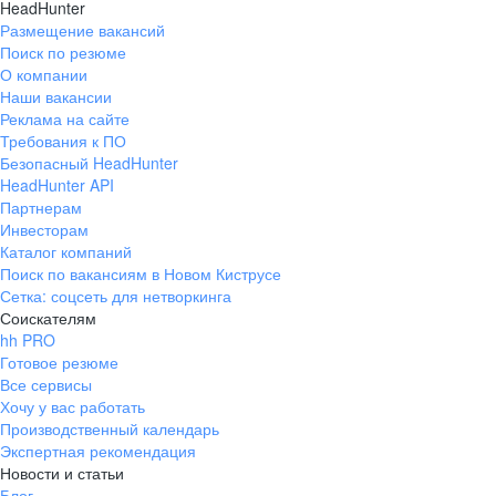
HeadHunter
быстро. Лояльнос
Размещение вакансий
повышения, не н
Поиск по резюме
пядей во лбу, чт
О компании
достаточно быст
Наши вакансии
если хотя бы нем
Реклама на сайте
День и маршрут 
Требования к ПО
Безопасный HeadHunter
сама, никто не о
HeadHunter API
этом. Адекватно
Партнерам
посещений в день
Инвесторам
других компаниях
Каталог компаний
день. Собеседов
Поиск по вакансиям в Новом Киструсе
честным, что поо
Сетка: соцсеть для нетворкинга
платили, индекса
Соискателям
небольшая , но ес
hh PRO
партнеров есть п
Готовое резюме
пустыми руками 
Все сервисы
Хочу у вас работать
идешь. Большой 
Производственный календарь
есть , а не тольк
Экспертная рекомендация
Новости и статьи
Блог