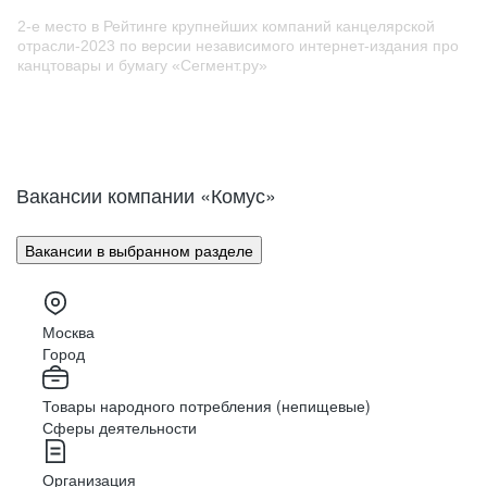
2-е место в Рейтинге крупнейших компаний канцелярской
отрасли-2023 по версии независимого интернет-издания про
канцтовары и бумагу «Cегмент.ру»
Вакансии компании «Комус»
Вакансии в выбранном разделе
Москва
Город
Товары народного потребления (непищевые)
Сферы деятельности
Организация