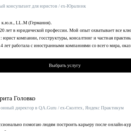
ый консультант для юристов / ex-Юралинк
 к.ю.н., LL.M (Германия).
 20 лет в юридической профессии. Мой опыт охватывает все кл
: юрист компании, госструктуры, консалтинг и частная практик
14 лет работала с иностранными компаниями со всего мира, ока
ические услуги в России.
 статей в топовых юридических журналах.
Выбрать услугу
 карьерного подкаста для юристов Юрист без границ
атор юридических фокус-групп
 2 лет занимаюсь карьерным консультированием. Прошла 2 обуче
изированным программам: Карьерный консультант и Карьерны
рита
Головко
тант для юристов.
дитованный консультант при проекте «Карьера юриста».
онный директор в QA.Guru / ex-Сколтех, Яндекс Практикум
елеграм-канал об управлении карьерой, являюсь спикером по те
 и развития юристов.
ссионально помогаю людям построить карьеру после онлайн-кур
ю на английском, немецком, нидерландском и французском язык