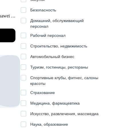
Безопасность
uawei и
Домашний, обслуживающий
персонал
Рабочий персонал
ital,
Строительство, недвижимость
енные
едую
Автомобильный бизнес
щадок и
ития и
Туризм, гостиницы, рестораны
Спортивные клубы, фитнес, салоны
красоты
е в
Страхование
а.
карьеру
Медицина, фармацевтика
Искусство, развлечения, массмедиа
Наука, образование
лем,