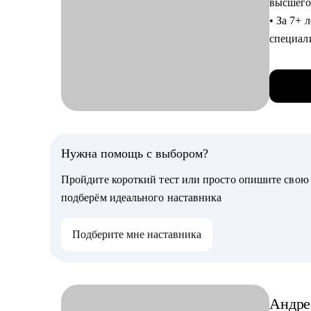
высшего
• Автор 
• За 7+ 
бесконеч
специали
др).
С чем п
• Являюс
• Состав
сопровож
кандида
Консалт
• Подго
• Послед
ответы 
различн
Нужна помощь с выбором?
• Выйти 
ATS.
построи
Пройдите короткий тест или просто опишите сво
• Опред
подберём идеального наставника
С чем п
• Выстро
• Профо
случае 
Подберите мне наставника
• Страт
• С дру
специал
• Оценк
Кому мо
• Разра
Андре
• Начин
• Подго